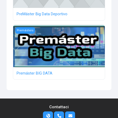
PreMáster Big Data Deportivo
Premáster BIG DATA
Premásters
Premáster BIG DATA
Contattaci