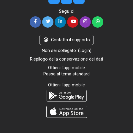
Seguici
Contatta il supporto
Non sei collegato. (
Login
)
Riepilogo della conservazione dei dati
Ottieni l'app mobile
Passa al tema standard
Ottieni l'app mobile