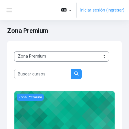
Saltar al contenido principal
Iniciar sesión (ingresar)
Pánel lateral
Zona Premium
Categorías
Buscar cursos
Buscar cursos
Zona Premium
Zona Premium