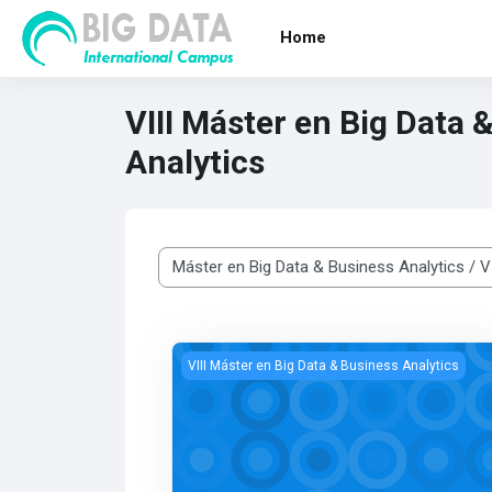
Vai al contenuto principale
Home
VIII Máster en Big Data 
Analytics
Categorie di corso
VIII Máster en Big Data y Business Analytic
VIII Máster en Big Data & Business Analytics